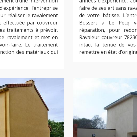
nement d’une intervention
années d’expérience, Co
’expérience, l’entreprise
faire de ses artisans rav
our réaliser le ravalement
de votre bâtisse. L’ent
t effectuée par couvreur
Bossert à Le Pecq v
les traitements à prévoir.
réparation, pour redo
 de ravalement et met en
Ravaleur couvreur 78230
ir-faire. Le traitement
intact la tenue de vos
fonction des matériaux qui
remettre en état d’origin