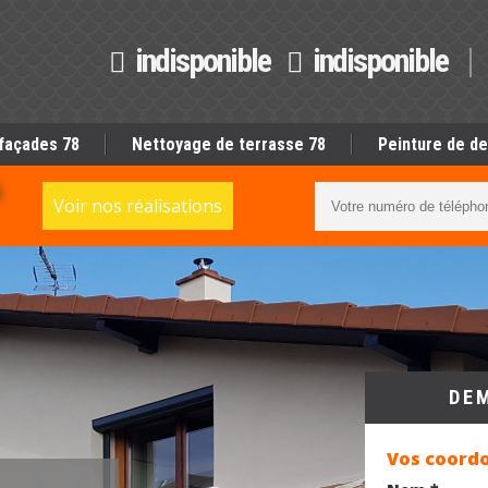
indisponible
indisponible
façades 78
Nettoyage de terrasse 78
Peinture de de
S
Voir nos réalisations
DE
Vos coord