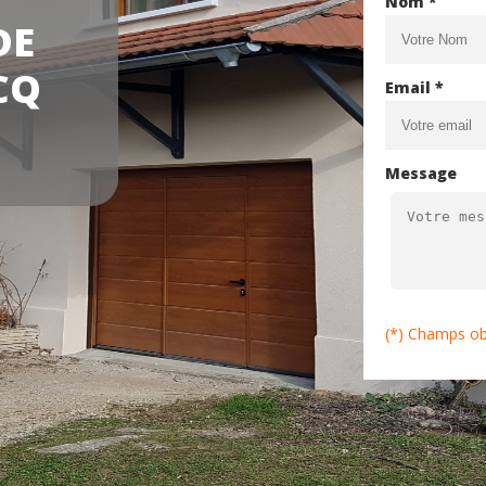
Nom *
DE
CQ
Email *
Message
(*) Champs ob