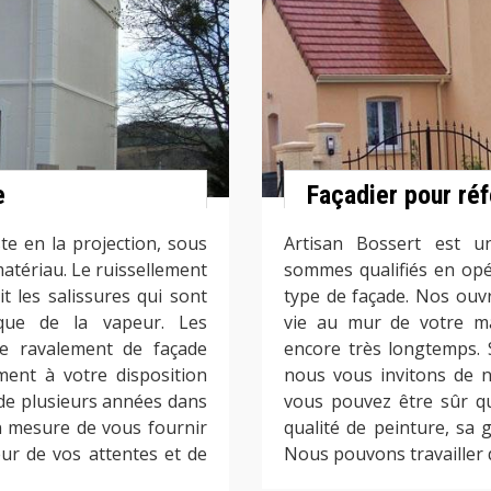
e
Façadier pour ré
e en la projection, sous
Artisan Bossert est un
matériau. Le ruissellement
sommes qualifiés en opé
t les salissures qui sont
type de façade. Nos ouv
ique de la vapeur. Les
vie au mur de votre ma
de ravalement de façade
encore très longtemps. S
ment à votre disposition
nous vous invitons de n
 de plusieurs années dans
vous pouvez être sûr qu
n mesure de vous fournir
qualité de peinture, sa g
ur de vos attentes et de
Nous pouvons travailler 