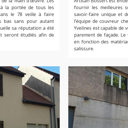
t de la main d’œuvre. Les
Artisan Bossert est entiè
 à la portée de tous les
fournir les meilleures 
ans le 78 veille à faire
savoir-faire unique et 
lus bas sans pour autant
l’équipe de couvreur ch
quelle sa réputation a été
Yvelines est capable de 
t seront étudiés afin de
parement de façade. Le 
en fonction des matéria
salissure.