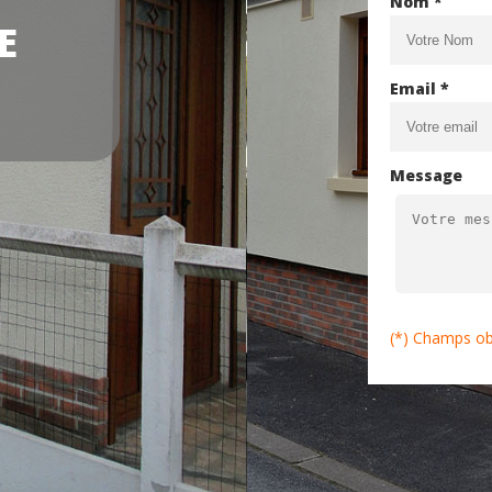
Nom *
E
Email *
Message
(*) Champs ob