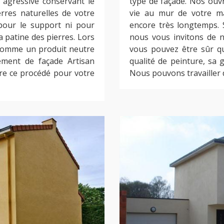
 agressive conservant le
type de façade. Nos ouv
erres naturelles de votre
vie au mur de votre ma
 pour le support ni pour
encore très longtemps. S
 patine des pierres. Lors
nous vous invitons de n
é comme un produit neutre
vous pouvez être sûr qu
lement de façade Artisan
qualité de peinture, sa g
re ce procédé pour votre
Nous pouvons travailler 