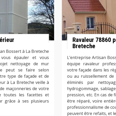
érieur
Ravaleur 78860 p
Breteche
san Bossert à La Breteche
 vous épauler et vous
L’entreprise Artisan Bo
rojet nettoyage de mur
équipe ravaleur profes
ge peut se faire selon
votre façade dans les règ
tre type de façade et de
ou au ruissellement de 
ur à La Breteche veille à
éliminés par nettoya
ts de maçonneries de votre
hydrogommage, sablage,
e toutes les facettes et
pression, etc. En cas de 
r grâce à ses plusieurs
être réparé, voire entiè
professionnalisme de cou
peuvent être refaits, et l