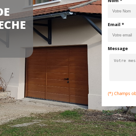
Nom *
DE
ECHE
Email *
Message
(*) Champs ob