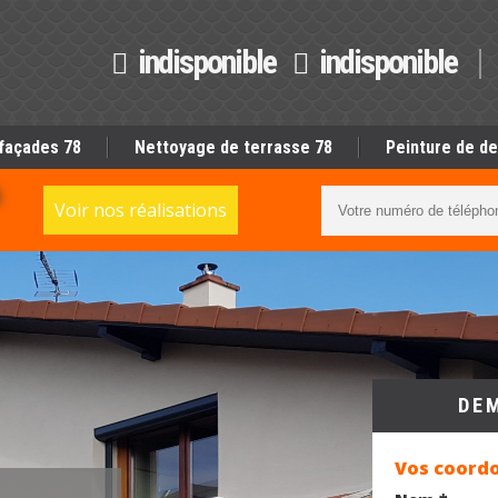
indisponible
indisponible
façades 78
Nettoyage de terrasse 78
Peinture de de
S
Voir nos réalisations
DE
Vos coord